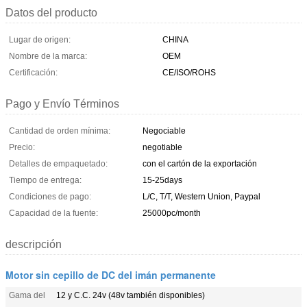
Datos del producto
Lugar de origen:
CHINA
Nombre de la marca:
OEM
Certificación:
CE/ISO/ROHS
Pago y Envío Términos
Cantidad de orden mínima:
Negociable
Precio:
negotiable
Detalles de empaquetado:
con el cartón de la exportación
Tiempo de entrega:
15-25days
Condiciones de pago:
L/C, T/T, Western Union, Paypal
Capacidad de la fuente:
25000pc/month
descripción
Motor sin cepillo de DC del imán permanente
Gama del
12 y C.C. 24v (48v también disponibles)