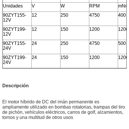
Unidades
V
W
RPM
mNm
90ZYT155-
12
250
4750
400
12V
90ZYT199-
12
150
1200
1200
12V
90ZYT155-
24
250
4750
500
24V
90ZYT199-
24
150
1200
1200
24V
Descripción
El motor híbrido de DC del imán permanente es
ampliamente utilizado en bombas rotatorias, trampas del tiro
de pichón, vehículos eléctricos, carros de golf, alzamientos,
tornos y una multitud de otros usos