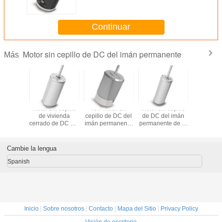
aislamiento de F
Continuar
Motor sin cepillo de DC del imán permanente
Más
n cepillo
Motor sin cepillo
48V motor sin
motor sin cepillo
motor sin 
el imán
de vivienda
cepillo de DC del
de DC del imán
de DC de
te de la
cerrado de DC del
imán permanente
permanente de la
permanen
000 RPM
imán permanente
de los
impresora de
m m
100W
rodamientos 54m
chorro de tinta
m
41W 48m m
Cambie la lengua
Spanish
Inicio
|
Sobre nosotros
|
Contacto
|
Mapa del Sitio
|
Privacy Policy
Visión de escritorio