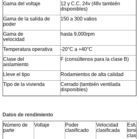
Gama del voltaje
12 y C.C. 24v (48v también
disponibles)
Gama de la salida de
150 a 300 vatios
poder
Gama de
hasta 9,000rpm
velocidad
Temperatura operativa
-20°C a +40°C
Clase del
F (consúltenos para la clase B)
aislamiento
Lleve el tipo
Rodamientos de alta calidad
Tipo de la vivienda
Cerrado (también ventilada
disponibles)
Datos de rendimiento
Número de
Voltaje
Poder
Velocidad
Esfu
parte
clasificado
clasificada
torsi
clasi