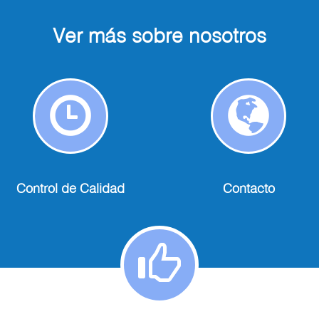
Ver más sobre nosotros
Control
Contact
de
Calidad
Control de Calidad
Contacto