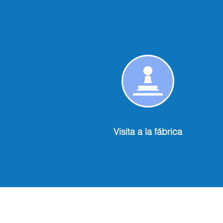
Visita
a
la
fábrica
Visita a la fábrica