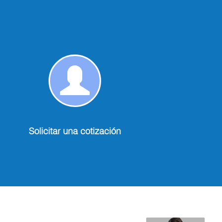
o
Solicitar
una
cotización
Solicitar una cotización