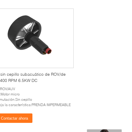
 sin cepillo subacuático de ROV/de
400 RPM 6.5KW DC
:ROV/AUV
:Motor micro
utación:Sin cepillo
eja la característica:PRENDA IMPERMEABLE
Contactar ahora