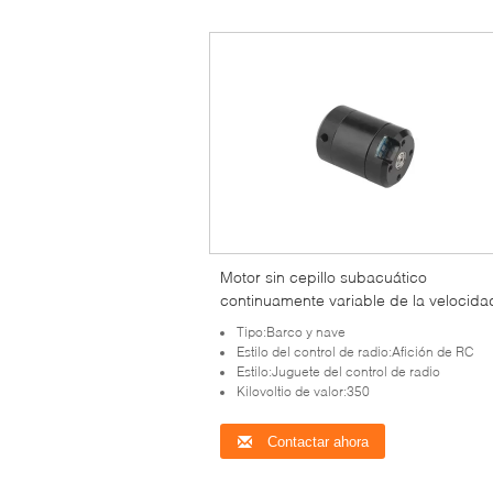
Motor sin cepillo subacuático
continuamente variable de la velocida
24V DC
Tipo:Barco y nave
Estilo del control de radio:Afición de RC
Estilo:Juguete del control de radio
Kilovoltio de valor:350
Contactar ahora