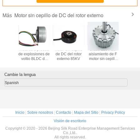
Motor sin cepillo de DC del rotor externo
Más
o motor
motores a prueba
motor sin cepillo
Grado 220V del
Diámetro
 de poco
de explosiones de
de DC del rotor
aislamiento de F
externo d
el rotor
voltio BLDC de
externo 85KV
motor sin cepillo
ruido del
 37,0 *
3200RPM 30W 24
de DC del rotor
BLDC de 
.0m m
externo de 1,5
de 17.
kilovatios
Cambie la lengua
Spanish
Inicio
|
Sobre nosotros
|
Contacto
|
Mapa del Sitio
|
Privacy Policy
Visión de escritorio
Copyright © 2020 - 2026 Beijing Silk Road Enterprise Management Services
Co.,Ltd..
All rights reserved.