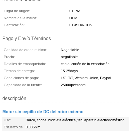
Lugar de origen:
CHINA
Nombre de la marca:
OEM
Certificación:
CE/ISO/ROHS
Pago y Envío Términos
Cantidad de orden mínima:
Negociable
Precio:
negotiable
Detalles de empaquetado:
con el cartón de la exportación
Tiempo de entrega:
15-25days
Condiciones de pago:
L/C, T/T, Western Union, Paypal
Capacidad de la fuente:
25000pc/month
descripción
Motor sin cepillo de DC del rotor externo
Uso:
Barco, coche, bicicleta eléctrica, fan, aparato electrodoméstico
Esfuerzo de
0.035Nm