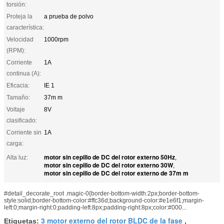
torsión:
Proteja la
a prueba de polvo
característica:
Velocidad
1000rpm
(RPM):
Corriente
1A
continua (A):
Eficacia:
IE 1
Tamaño:
37m m
Voltaje
8V
clasificado:
Corriente sin
1A
carga:
motor sin cepillo de DC del rotor externo 50Hz
Alta luz:
,
motor sin cepillo de DC del rotor externo 30W
,
motor sin cepillo de DC del rotor externo de 37m m
#detail_decorate_root .magic-0{border-bottom-width:2px;border-bottom-
style:solid;border-bottom-color:#ffc36d;background-color:#e1e6f1;margin-
left:0;margin-right:0;padding-left:8px;padding-right:8px;color:#000...
3 motor externo del rotor BLDC de la fase
Etiquetas:
,